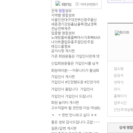
회원가입
아이디/
비번찾기
전체
명함
정보
지역별 명함정보
서울
인천
대구
대전
부산
광주
울산
세종
경기
강원
충남
충북
경남
경북
전남
전북
제주
업종별 명함정보
노래방
룸싸롱
룸빠
마사지
호빠
BAR
나이트클럽
유흥주점
단란주점
레깅스룸
쩜오
공지사항 게시판
기존 회원분들은 가입인사란에 댓
글로 신입회원을 환영해주세요~
신입회원분들은 가입인사를 남겨
업소명
주세요~~~
회원여러분~~커뮤니티가 활성화
담당자
되었습니다 ( 주의 사항 필독 )
가입인사 게시판
가입인사 #인천팽도윤 #인천가라
연락처
오케
가입인사 올립니다.
가입인사.
위치
홈페이지
가입인사
가입인사 드립니다.
회원 놀이터 게시판
업무시간
고수익알바 월 천만원 이상 여성BJ
간단주대설
or 남자 존잘BJ 모집합니다.
ㅋㆍㅋ
한번 만나보고 싶다 ㅎㅎ
좋은 정보 감사드립니다
굿잡~~~
상세 명
질문/답변 게시판