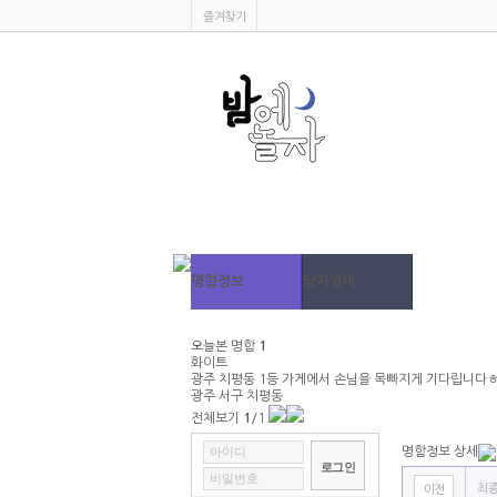
즐겨찾기
명함정보
남자알바
커뮤니티
여자알바
오늘본 명함
1
화이트
광주 치평동 1등 가게에서 손님을 목빠지게 기다립니다
서비스안내
광주 서구 치평동
전체보기
1
/1
명함등록
명함정보 상세
최종
이전