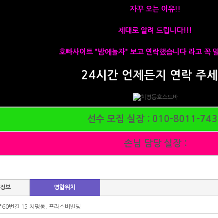
자꾸 오는 이유!!
제대로 알려 드립니다!!!
호빠사이트
"밤에놀자" 보고 연락했습니다 라고 꼭 
24시간 언제든지 연락 주
선수 모집 실장 :
010-8011-743
손님 담당 실장 :
함정보
명함위치
로60번길 15 치평동, 프라스버빌딩