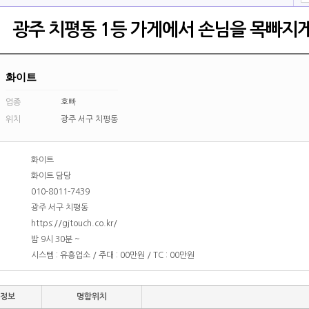
광주 치평동 1등 가게에서 손님을 목빠지
화이트
업종
호빠
위치
광주 서구 치평동
화이트
화이트 담당
010-8011-7439
광주 서구 치평동
https://gjtouch.co.kr/
밤 9시 30분 ~
명
시스템 : 유흥업소 / 주대 : 00만원 / TC : 00만원
함정보
명함위치