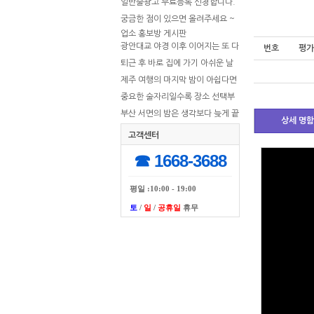
일반줄광고 무료등록 신청합니다.
궁금한 점이 있으면 올려주세요 ~
~
업소 홍보방 게시판
광안대교 야경 이후 이어지는 또 다
번호
평가
른 밤
퇴근 후 바로 집에 가기 아쉬운 날
제주 여행의 마지막 밤이 아쉽다면
중요한 술자리일수록 장소 선택부
터 달라야 합니다
부산 서면의 밤은 생각보다 늦게 끝
상세 명
납니다
고객센터
☎ 1668-3688
평일 :10:00 - 19:00
토
/
일
/
공휴일
휴무