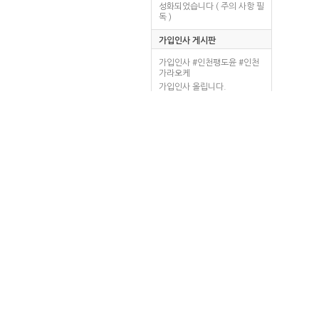
성화되었습니다 ( 주의 사항 필
독 )
가입인사 게시판
가입인사 #인천팽도윤 #인천
가라오케
가입인사 올립니다.
가입인사.
가입인사
가입인사 드립니다.
회원 놀이터 게시판
고수익알바 월 천만원 이상 여
성BJ or 남자 존잘BJ 모집합니
다.
ㅋㆍㅋ
한번 만나보고 싶다 ㅎㅎ
좋은 정보 감사드립니다
굿잡~~~
질문/답변 게시판
일반줄광고 무료등록 신청합
니다.
궁금한 점이 있으면 올려주세