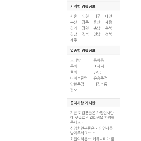
지역별 명함정보
서울
인천
대구
대전
부산
광주
울산
세종
경기
강원
충남
충북
경남
경북
전남
전북
제주
업종별 명함정보
노래방
룸싸롱
룸빠
마사지
호빠
BAR
나이트클럽
유흥주점
단란주점
레깅스룸
쩜오
공지사항 게시판
기존 회원분들은 가입인사란
에 댓글로 신입회원을 환영해
주세요~
신입회원분들은 가입인사를
남겨주세요~~~
회원여러분~~커뮤니티가 활