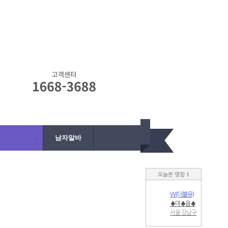
남자알바
여자알바
오늘본 명함
1
W(더블유)
♠마♠음♠
편♠하♠게
서울 강남구
♠노♠세♠