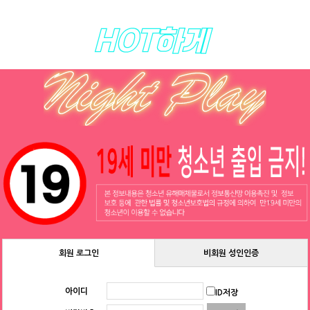
명함정보
서비스안내
명함등록
회원 로그인
비회원 성인인증
아이디
ID저장