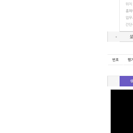
위치
홈페
업무
간단
상
번호
평
상