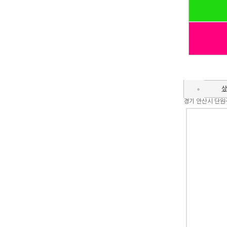
상
경기 안산시 단원구