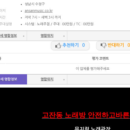
성남시 수정구
이지
ansanmusic.co.kr
시간
저녁 7시 ~ 새벽 3시 까지
주대설명
시스템 : 노래주점 / 주대 : 00만원 / TC : 00만원
세 명함정보
명함위치
추천하기 0
반대하기 0
가
평가 코멘트
이 업체를 평가해주세요
세 명함정보
명함위치
고잔동 노래방 안전하고바
뮤지컬 노래광장