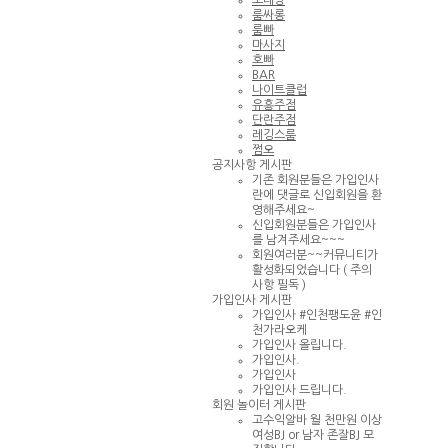
노래방
룸싸롱
룸빠
마사지
호빠
BAR
나이트클럽
유흥주점
단란주점
레깅스룸
쩜오
공지사항 게시판
기존 회원분들은 가입인사
란에 댓글로 신입회원을 환
영해주세요~
신입회원분들은 가입인사
를 남겨주세요~~~
회원여러분~~커뮤니티가
활성화되었습니다 ( 주의
사항 필독 )
가입인사 게시판
가입인사 #인천팽도윤 #인
천가라오케
가입인사 올립니다.
가입인사.
가입인사
가입인사 드립니다.
회원 놀이터 게시판
고수익알바 월 천만원 이상
여성BJ or 남자 존잘BJ 모