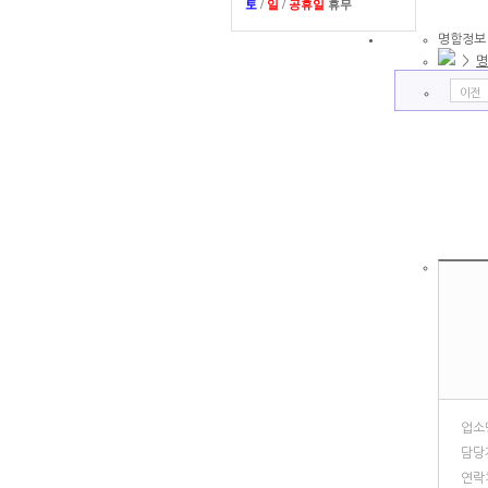
토
/
일
/
공휴일
휴무
명함정보
>
명
이전
업소
담당
연락