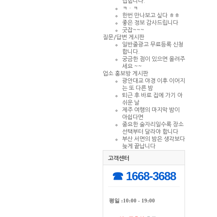
집합니다.
ㅋㆍㅋ
한번 만나보고 싶다 ㅎㅎ
좋은 정보 감사드립니다
굿잡~~~
질문/답변 게시판
일반줄광고 무료등록 신청
합니다.
궁금한 점이 있으면 올려주
세요 ~~
업소 홍보방 게시판
광안대교 야경 이후 이어지
는 또 다른 밤
퇴근 후 바로 집에 가기 아
쉬운 날
제주 여행의 마지막 밤이
아쉽다면
중요한 술자리일수록 장소
선택부터 달라야 합니다
부산 서면의 밤은 생각보다
늦게 끝납니다
고객센터
☎ 1668-3688
평일 :10:00 - 19:00