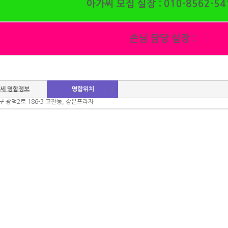
아가씨 모집 실장 :
010-8562-54
손님 담당 실장 :
세 명함정보
명함위치
 광덕2로 186-3 고잔동, 장은프라자