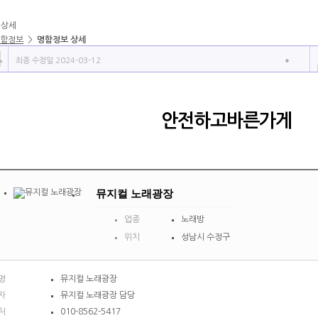
 상세
함정보
>
명함정보 상세
최종 수정일 2024-03-12
안전하고바른가게
뮤지컬 노래광장
업종
노래방
위치
성남시 수정구
명
뮤지컬 노래광장
자
뮤지컬 노래광장 담당
처
010-8562-5417