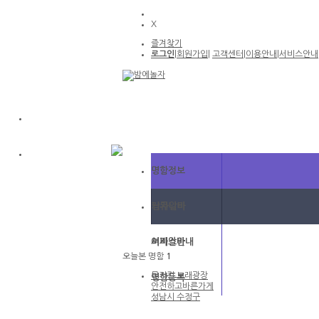
X
즐겨찾기
로그인
|
회원가입
|
고객센터
|
이용안내
|
서비스안내
명함정보
커뮤니티
남자알바
서비스안내
여자알바
오늘본 명함
1
뮤지컬 노래광장
명함등록
안전하고바른가게
성남시 수정구