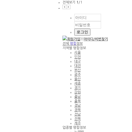
전체보기
1
/1
회원가입
아이디/
비번찾기
전체
명함
정보
지역별 명함정보
서울
인천
대구
대전
부산
광주
울산
세종
경기
강원
충남
충북
경남
경북
전남
전북
제주
업종별 명함정보