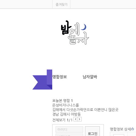
즐겨찾기
명함정보
남자알바
커뮤니티
여자알바
오늘본 명함
1
은성비지니니스룸
서비스안내
김해에서 다섯손가락안으로 이쁜언니 많은곳
경남 김해시 어방동
전체보기
1
/1
명함등록
명함정보 상세