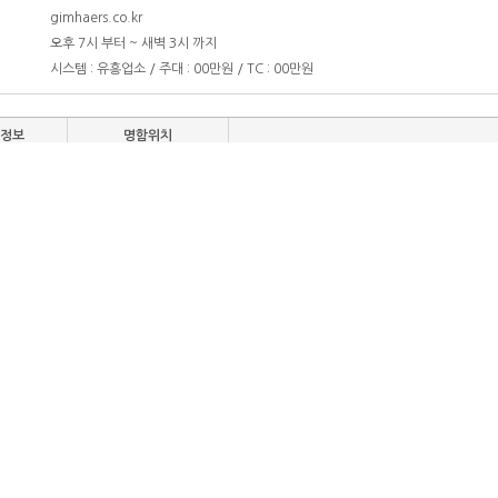
gimhaers.co.kr
오후 7시 부터 ~ 새벽 3시 까지
명
시스템 : 유흥업소 / 주대 : 00만원 / TC : 00만원
함정보
명함위치
추천하기 0
반대하기 0
평가 코멘트
이 업체를 평가해주세요
함정보
명함위치
어방동 룸싸롱 김해에서 다섯