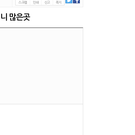
스크랩
인쇄
신고
쪽지
니 많은곳