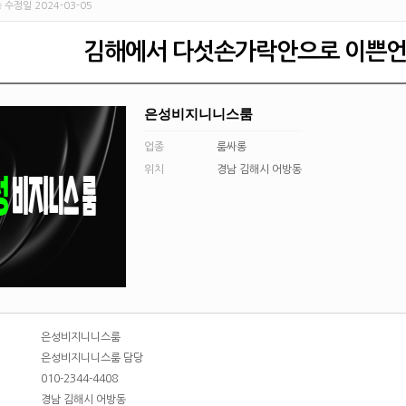
 수정일 2024-03-05
김해에서 다섯손가락안으로 이쁜언
은성비지니니스룸
업종
룸싸롱
위치
경남 김해시 어방동
은성비지니니스룸
은성비지니니스룸 담당
010-2344-4408
경남 김해시 어방동