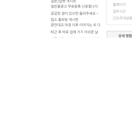
질문/답변 게시판
홈페이지
일반줄광고 무료등록 신청합니다.
업무시간
궁금한 점이 있으면 올려주세요 ~
간단주대설
~
업소 홍보방 게시판
광안대교 야경 이후 이어지는 또 다
른 밤
퇴근 후 바로 집에 가기 아쉬운 날
상세 명
제주 여행의 마지막 밤이 아쉽다면
중요한 술자리일수록 장소 선택부
터 달라야 합니다
부산 서면의 밤은 생각보다 늦게 끝
납니다
번호
평가
고객센터
☎ 1668-3688
평일 :10:00 - 19:00
상세 명
토
/
일
/
공휴일
휴무