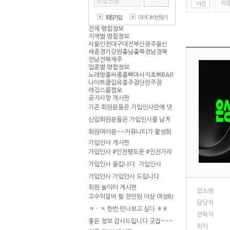
최종
이전
회원가입
아이디/
비번찾기
전체
명함
정보
지역별 명함정보
서울
인천
대구
대전
부산
광주
울산
세종
경기
강원
충남
충북
경남
경북
전남
전북
제주
업종별 명함정보
노래방
룸싸롱
룸빠
마사지
호빠
BAR
나이트클럽
유흥주점
단란주점
레깅스룸
쩜오
공지사항 게시판
기존 회원분들은 가입인사란에 댓
글로 신입회원을 환영해주세요~
신입회원분들은 가입인사를 남겨
주세요~~~
회원여러분~~커뮤니티가 활성화
되었습니다 ( 주의 사항 필독 )
가입인사 게시판
가입인사 #인천팽도윤 #인천가라
오케
가입인사 올립니다.
가입인사.
가입인사
가입인사 드립니다.
회원 놀이터 게시판
업소명
고수익알바 월 천만원 이상 여성BJ
담당자
or 남자 존잘BJ 모집합니다.
ㅋㆍㅋ
한번 만나보고 싶다 ㅎㅎ
연락처
좋은 정보 감사드립니다
굿잡~~~
위치